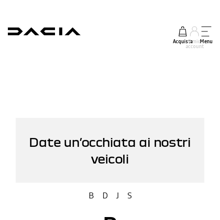
Acquista
Il mio
Menu
account
Date un’occhiata ai nostri
veicoli
B
D
J
S