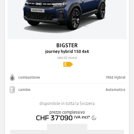
BIGSTER
journey hybrid 150 4x4
veicoli nuovi
combustione
Mild Hybrid
cambio
Automatico
disponibile in tutta la Svizzera
prezzo complessivo
CHF 37'090
IVA incl.
*