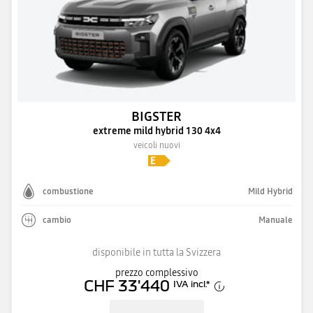
BIGSTER
extreme mild hybrid 130 4x4
veicoli nuovi
combustione
Mild Hybrid
cambio
Manuale
disponibile in tutta la Svizzera
prezzo complessivo
CHF 33'440
IVA incl.
*