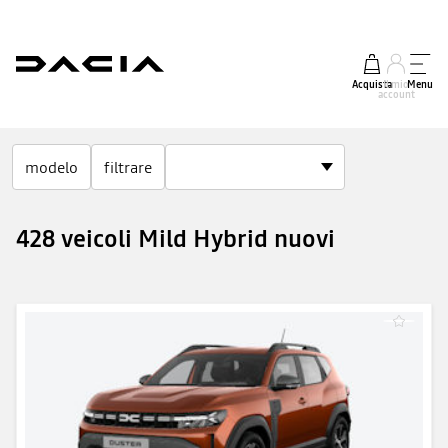
Acquista
Il mio
Menu
account
modelo
filtrare
428 veicoli Mild Hybrid nuovi