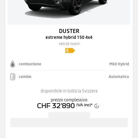
DUSTER
extreme hybrid 150 4x4
veicoli nuovi
combustione
Mild Hybrid
cambio
Automatico
disponibile in tutta la Svizzera
prezzo complessivo
CHF 32'890
IVA incl.
*