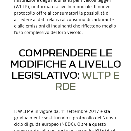
misurazione degli inquinanti per i veicoli leggeri
(WLTP), uniformato a livello mondiale. Il nuovo
protocollo offre ai consumatori la possibilità di
accedere ai dati relativi al consumo di carburante
e alle emissioni di inquinanti che riflettono meglio
l'uso complessivo del loro veicolo.
COMPRENDERE LE
MODIFICHE A LIVELLO
LEGISLATIVO:
WLTP E
RDE
YouTube è disattivato. Per accedere ai contenuti è necessario
Il WLTP è in vigore dal 1° settembre 2017 e sta
autorizzare l’elaborazione dei social cookie. (CTA –
gradualmente sostituendo il protocollo del Nuovo
Autorizzazione)
ciclo di guida europeo (NEDC). Oltre a questo
nuovo protocollo ne esiste un secondo: RDE (Real