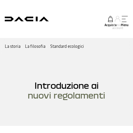
Acquista
Il mio
Menu
account
La storia
La filosofia
Standard ecologici
Introduzione ai
nuovi regolamenti