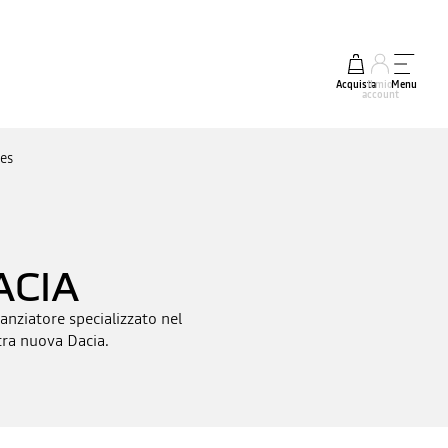
Acquista
Il mio
Menu
account
ces
ACIA
anziatore specializzato nel
stra nuova Dacia.