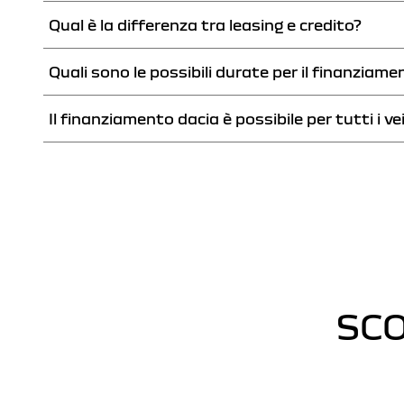
Qual è la differenza tra leasing e credito?
Con le nostre offerte di credito e leasing, forniamo un’ampia gamma di sol
Quali sono le possibili durate per il finanziamen
Con il credito per veicoli Dacia, diventate proprietari del vostro veicolo.
dell’auto.
Il finanziamento dacia è possibile per tutti i ve
Con un leasing o un credito classico, potete scegliere una durata di fino
Sì, la nostra offerta di finanziamento si applica all’acquisto o al leasing d
SCO