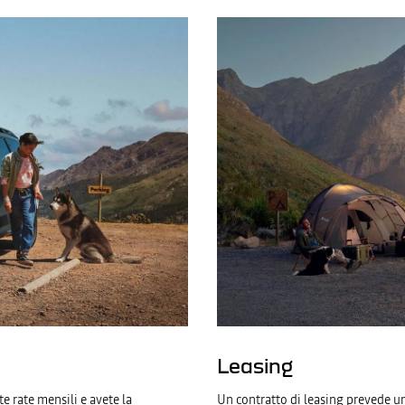
Leasing
te rate mensili e avete la
Un contratto di leasing prevede u