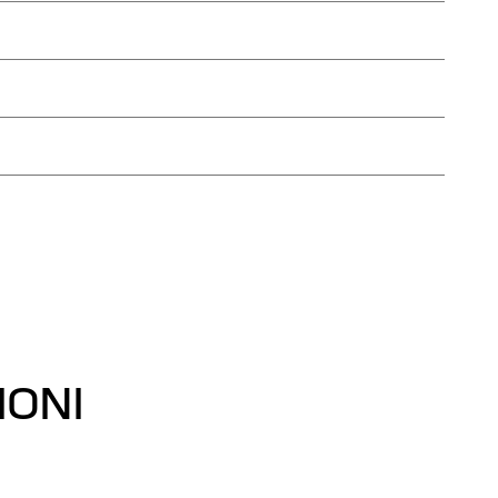
i. I nostri consulenti competenti saranno lieti di aiutarvi.
tratto esteso che copre tutto, dall’assicurazione alla manutenzione
IONI