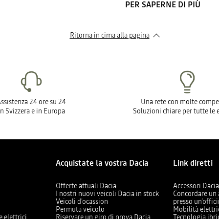
PER SAPERNE DI PIÙ
Ritorna in cima alla pagina
ssistenza 24 ore su 24
Una rete con molte compe
In Svizzera e in Europa
Soluzioni chiare per tutte le
Acquistate la vostra Dacia
Link diretti
Offerte attuali Dacia
Accessori Daci
I nostri nuovi veicoli Dacia in stock
Concordare un
Veicoli d'ocassion
presso un’offic
Permuta veicolo
Mobilità elettr
e elettrici
Riservare un giro di prova Dacia
Tecnologia ibri