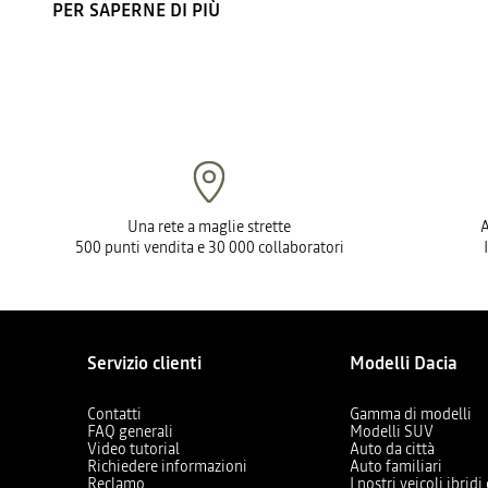
PER SAPERNE DI PIÙ
Una rete a maglie strette
A
500 punti vendita e 30 000 collaboratori
Servizio clienti
Modelli Dacia
Contatti
Gamma di modelli
FAQ generali
Modelli SUV
Video tutorial
Auto da città
Richiedere informazioni
Auto familiari
Reclamo
I nostri veicoli ibridi 