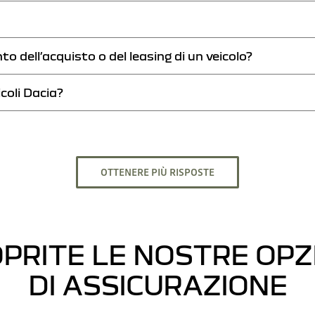
uzioni di finanziamento per ogni situazione. Visitate il concessionario più vicino a vo
to dell’acquisto o del leasing di un veicolo?
 Con il leasing pagate solo per l’utilizzo del veicolo. Inoltre, potete stipulare un con
icoli Dacia?
 a 60 mesi.
i tutti i modelli Dacia, compresi i veicoli elettrici come Dacia Spring.
OTTENERE PIÙ RISPOSTE
PRITE LE NOSTRE OPZ
DI ASSICURAZIONE