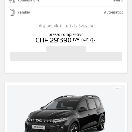
combustione
Hybrid
cambio
Automatico
disponibile in tutta la Svizzera
prezzo complessivo
CHF 29'390
IVA incl.
*