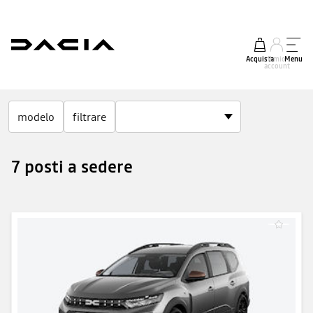
Acquista
Il mio
Menu
account
modelo
filtrare
7 posti a sedere