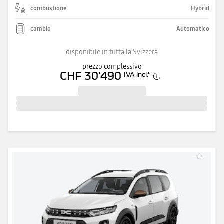
combustione
Hybrid
cambio
Automatico
disponibile in tutta la Svizzera
prezzo complessivo
CHF 30'490
IVA incl.
*