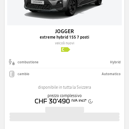
JOGGER
extreme hybrid 155 7 posti
veicoli nuovi
combustione
Hybrid
cambio
Automatico
disponibile in tutta la Svizzera
prezzo complessivo
CHF 30'490
IVA incl.
*