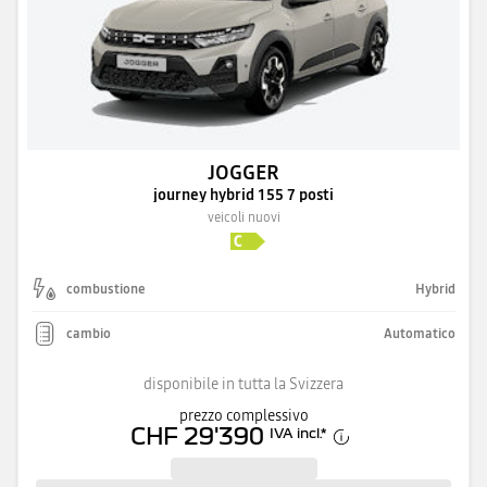
JOGGER
journey hybrid 155 7 posti
veicoli nuovi
combustione
Hybrid
cambio
Automatico
disponibile in tutta la Svizzera
prezzo complessivo
CHF 29'390
IVA incl.
*