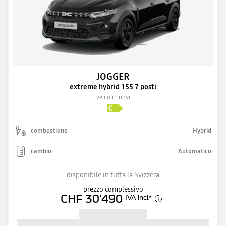
JOGGER
extreme hybrid 155 7 posti
veicoli nuovi
combustione
Hybrid
cambio
Automatico
disponibile in tutta la Svizzera
prezzo complessivo
CHF 30'490
IVA incl.
*