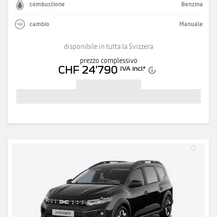
combustione
Benzina
cambio
Manuale
disponibile in tutta la Svizzera
prezzo complessivo
CHF 24'790
IVA incl.
*