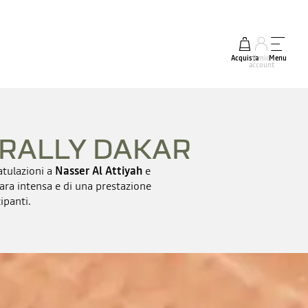
Acquista
Il mio
Menu
account
 RALLY DAKAR
atulazioni a
Nasser Al Attiyah
e
gara intensa e di una prestazione
ipanti.