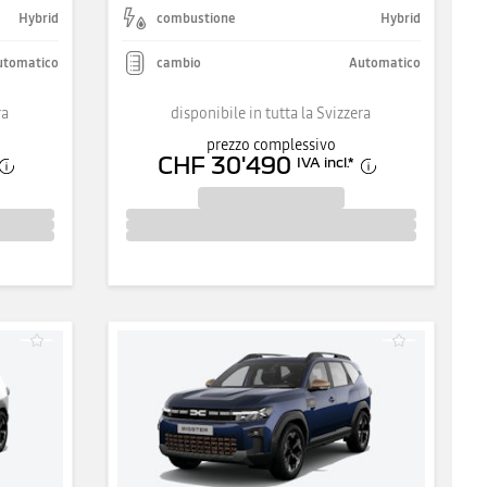
Hybrid
combustione
Hybrid
utomatico
cambio
Automatico
ra
disponibile in tutta la Svizzera
prezzo complessivo
CHF 30'490
IVA incl.
*