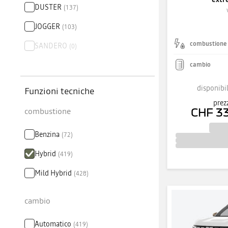
DUSTER
(
137
)
JOGGER
(
103
)
combustione
SANDERO
(
0
)
cambio
disponibil
Funzioni tecniche
prez
combustione
CHF 3
Benzina
(
72
)
Hybrid
(
419
)
Mild Hybrid
(
428
)
cambio
Automatico
(
419
)