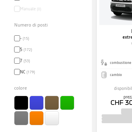
Manuale
(
0
)
Numero di posti
extr
-
(
15
)
5
(
172
)
7
(
53
)
combustione
NC
(
179
)
cambio
colore
disponibil
prez
CHF 3