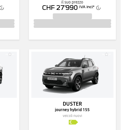
il suo prezzo
CHF 27'990
IVA incl.
*
DUSTER
journey hybrid 155
veicoli nuovi