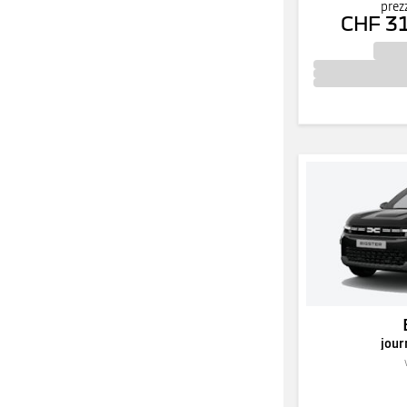
prez
CHF 3
jour