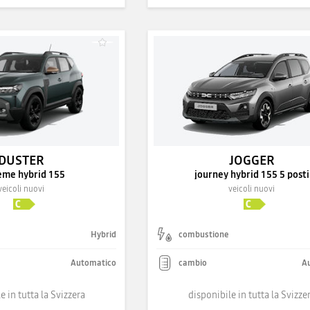
DUSTER
JOGGER
eme hybrid 155
journey hybrid 155 5 posti
veicoli nuovi
veicoli nuovi
Hybrid
combustione
Automatico
cambio
A
e in tutta la Svizzera
disponibile in tutta la Svizze