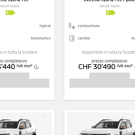
veicoli nuovi
veicoli nuovi
Hybrid
combustione
Automatico
cambio
A
e in tutta la Svizzera
disponibile in tutta la Svizze
zo complessivo
prezzo complessivo
3'440
CHF 30'490
IVA incl.
*
IVA incl.
*