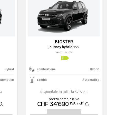
BIGSTER
journey hybrid 155
veicoli nuovi
Hybrid
combustione
Hybrid
utomatico
cambio
Automatico
ra
disponibile in tutta la Svizzera
prezzo complessivo
CHF 34'690
IVA incl.
*