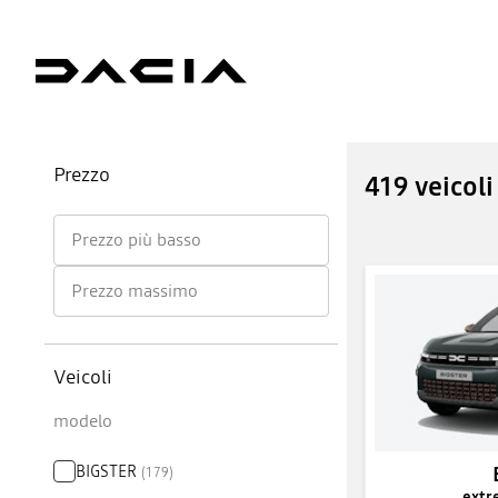
Prezzo
419 veicol
Prezzo più basso
Prezzo massimo
Veicoli
modelo
BIGSTER
(
179
)
extr