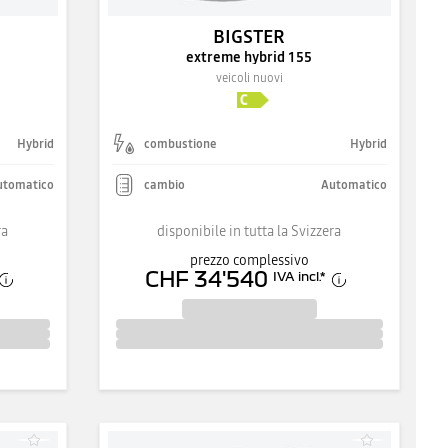
BIGSTER
extreme hybrid 155
veicoli nuovi
Hybrid
combustione
Hybrid
utomatico
cambio
Automatico
ra
disponibile in tutta la Svizzera
prezzo complessivo
CHF 34'540
IVA incl.
*