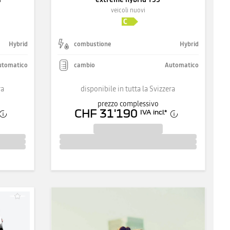
veicoli nuovi
Hybrid
combustione
Hybrid
utomatico
cambio
Automatico
ra
disponibile in tutta la Svizzera
prezzo complessivo
CHF 31'190
IVA incl.
*