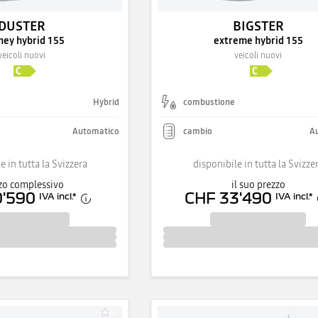
DUSTER
BIGSTER
ney hybrid 155
extreme hybrid 155
veicoli nuovi
veicoli nuovi
Hybrid
combustione
Automatico
cambio
A
e in tutta la Svizzera
disponibile in tutta la Svizze
zo complessivo
il suo prezzo
0'590
CHF 33'490
IVA incl.
*
IVA incl.
*