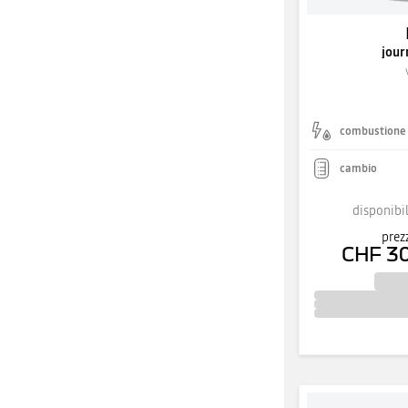
jour
combustione
cambio
disponibil
prez
CHF 3