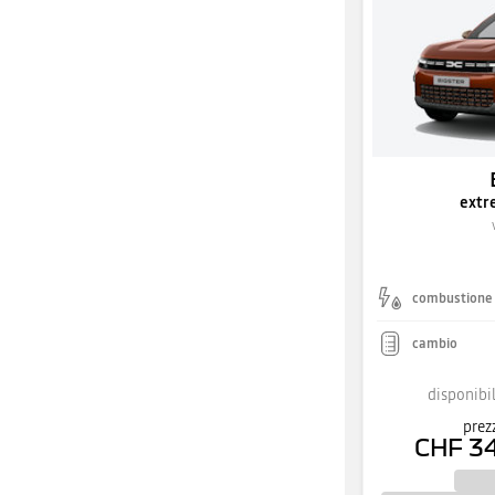
extr
combustione
cambio
disponibil
prez
CHF 3