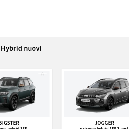
i Hybrid nuovi
BIGSTER
JOGGER
eme hybrid 155
extreme hybrid 155 7 post