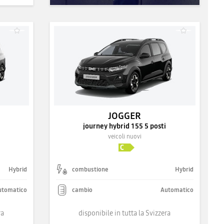
JOGGER
journey hybrid 155 5 posti
veicoli nuovi
Hybrid
combustione
Hybrid
utomatico
cambio
Automatico
ra
disponibile in tutta la Svizzera