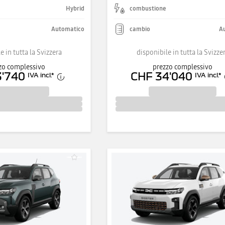
Hybrid
combustione
Automatico
cambio
A
e in tutta la Svizzera
disponibile in tutta la Svizze
zo complessivo
prezzo complessivo
3'740
CHF 34'040
IVA incl.
*
IVA incl.
*