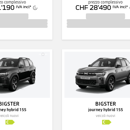
zo complessivo
prezzo complessivo
1'190
CHF 28'490
IVA incl.
*
IVA incl.
*
BIGSTER
BIGSTER
ney hybrid 155
journey hybrid 155
veicoli nuovi
veicoli nuovi