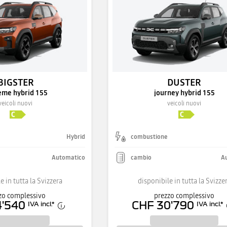
BIGSTER
DUSTER
eme hybrid 155
journey hybrid 155
veicoli nuovi
veicoli nuovi
Hybrid
combustione
Automatico
cambio
A
e in tutta la Svizzera
disponibile in tutta la Svizze
zo complessivo
prezzo complessivo
4'540
CHF 30'790
IVA incl.
*
IVA incl.
*