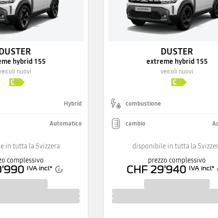
DUSTER
DUSTER
eme hybrid 155
extreme hybrid 155
veicoli nuovi
veicoli nuovi
Hybrid
combustione
Automatico
cambio
A
e in tutta la Svizzera
disponibile in tutta la Svizze
zo complessivo
prezzo complessivo
0'990
CHF 29'940
IVA incl.
*
IVA incl.
*