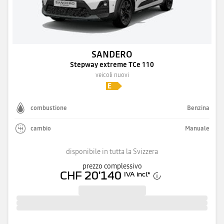
SANDERO
Stepway extreme TCe 110
veicoli nuovi
combustione
Benzina
cambio
Manuale
disponibile in tutta la Svizzera
prezzo complessivo
CHF 20'140
IVA incl.
*