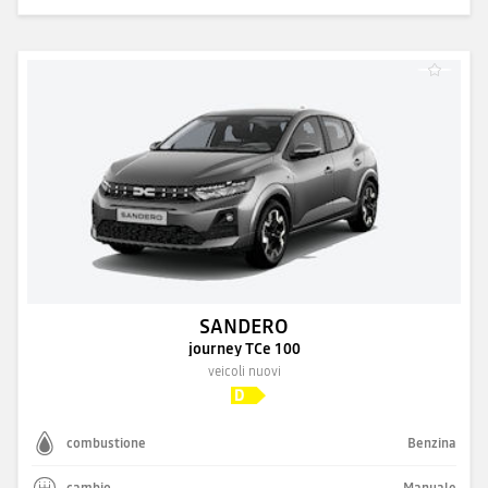
SANDERO
journey TCe 100
veicoli nuovi
combustione
Benzina
cambio
Manuale