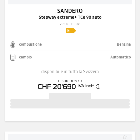
SANDERO
Stepway extreme+ TCe 90 auto
veicoli nuovi
combustione
Benzina
cambio
Automatico
disponibile in tutta la Svizzera
il suo prezzo
CHF 20'690
IVA incl.
*