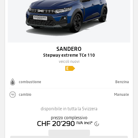
SANDERO
Stepway extreme TCe 110
veicoli nuovi
combustione
Benzina
cambio
Manuale
disponibile in tutta la Svizzera
prezzo complessivo
CHF 20'290
IVA incl.
*