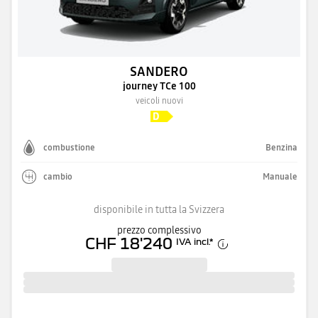
SANDERO
journey TCe 100
veicoli nuovi
combustione
Benzina
cambio
Manuale
disponibile in tutta la Svizzera
prezzo complessivo
CHF 18'240
IVA incl.
*