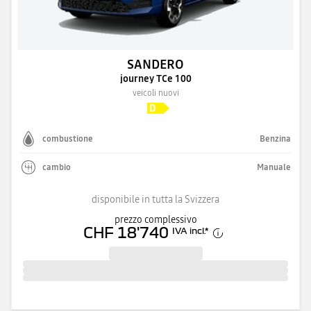
SANDERO
journey TCe 100
veicoli nuovi
combustione
Benzina
cambio
Manuale
disponibile in tutta la Svizzera
prezzo complessivo
CHF 18'740
IVA incl.
*