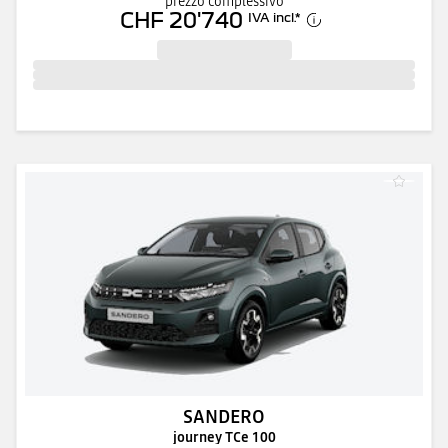
prezzo complessivo
CHF 20'740
IVA incl.
*
SANDERO
journey TCe 100