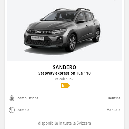
SANDERO
Stepway expression TCe 110
veicoli nuovi
combustione
Benzina
cambio
Manuale
disponibile in tutta la Svizzera