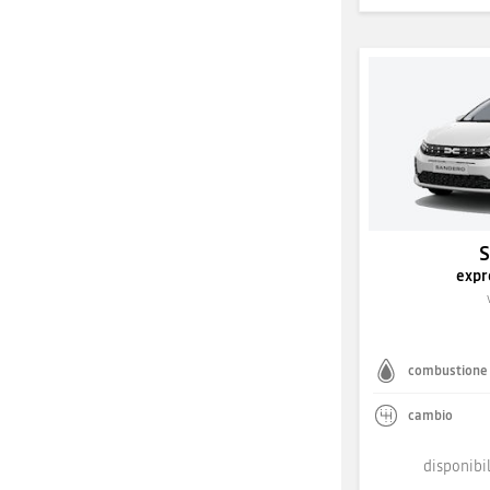
expr
combustione
cambio
disponibil