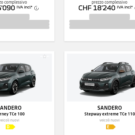
zo complessivo
prezzo complessivo
6'090
CHF 18'240
IVA incl.
*
IVA incl.
*
SANDERO
SANDERO
rney TCe 100
Stepway extreme TCe 110
veicoli nuovi
veicoli nuovi