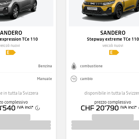
SANDERO
SANDERO
expression TCe 110
Stepway extreme TCe 110
veicoli nuovi
veicoli nuovi
Benzina
combustione
Manuale
cambio
e in tutta la Svizzera
disponibile in tutta la Svizze
zo complessivo
prezzo complessivo
8'540
CHF 20'790
IVA incl.
*
IVA incl.
*