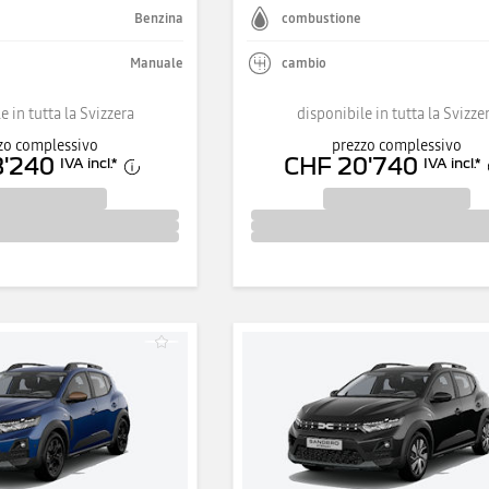
Benzina
combustione
Manuale
cambio
e in tutta la Svizzera
disponibile in tutta la Svizze
zo complessivo
prezzo complessivo
8'240
CHF 20'740
IVA incl.
*
IVA incl.
*