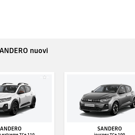
SANDERO nuovi
SANDERO
SANDERO
 extreme TCe 110
journey TCe 100