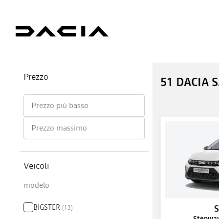
Prezzo
51 DACIA 
Prezzo più basso
Prezzo massimo
Veicoli
modelo
BIGSTER
(
13
)
Stepway