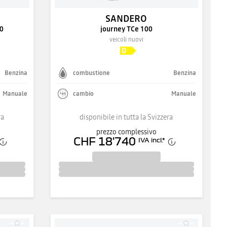
SANDERO
0
journey TCe 100
veicoli nuovi
Benzina
combustione
Benzina
Manuale
cambio
Manuale
ra
disponibile in tutta la Svizzera
prezzo complessivo
CHF 18'740
IVA incl.
*