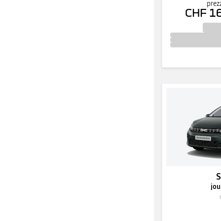
prez
CHF 1
jou