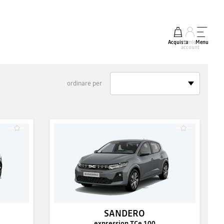
Acquista
Il mio
Menu
account
ordinare per
SANDERO
expression TCe 100