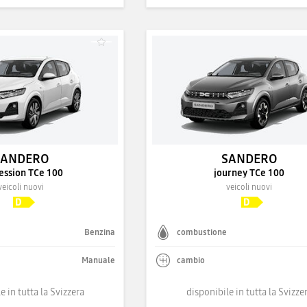
SANDERO
SANDERO
ession TCe 100
journey TCe 100
veicoli nuovi
veicoli nuovi
Benzina
combustione
Manuale
cambio
e in tutta la Svizzera
disponibile in tutta la Svizze