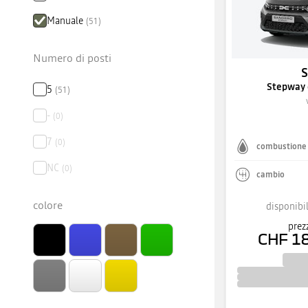
Manuale
(
51
)
Numero di posti
Stepway 
5
(
51
)
-
(
0
)
7
(
0
)
combustione
NC
(
0
)
cambio
colore
disponibil
prez
CHF 1