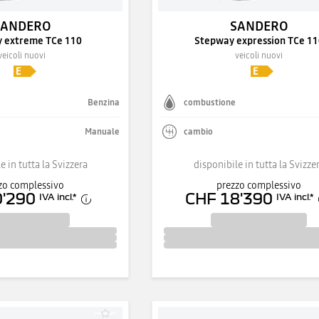
SANDERO
SANDERO
 extreme TCe 110
Stepway expression TCe 11
veicoli nuovi
veicoli nuovi
Benzina
combustione
Manuale
cambio
e in tutta la Svizzera
disponibile in tutta la Svizze
zo complessivo
prezzo complessivo
0'290
CHF 18'390
IVA incl.
*
IVA incl.
*