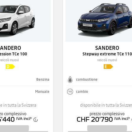
SANDERO
SANDERO
ession TCe 100
Stepway extreme TCe 110
veicoli nuovi
veicoli nuovi
Benzina
combustione
Manuale
cambio
e in tutta la Svizzera
disponibile in tutta la Svizze
zo complessivo
prezzo complessivo
5'440
CHF 20'790
IVA incl.
*
IVA incl.
*