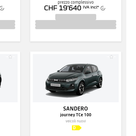
prezzo complessivo
CHF 19'640
IVA incl.
*
SANDERO
journey TCe 100
veicoli nuovi