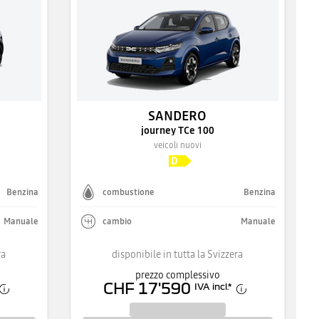
SANDERO
journey TCe 100
veicoli nuovi
Benzina
combustione
Benzina
Manuale
cambio
Manuale
ra
disponibile in tutta la Svizzera
prezzo complessivo
CHF 17'590
IVA incl.
*