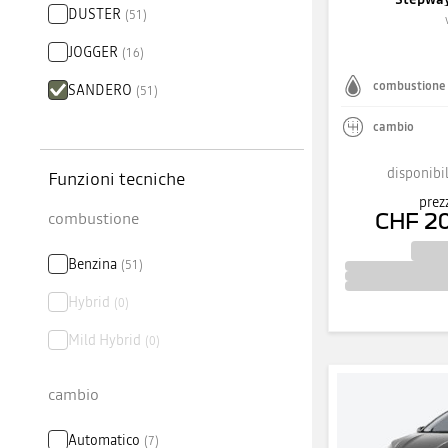
DUSTER
(
51
)
JOGGER
(
16
)
combustione
SANDERO
(
51
)
cambio
disponibil
Funzioni tecniche
prez
combustione
CHF 2
Benzina
(
51
)
Hybrid
(
0
)
Mild Hybrid
(
0
)
cambio
Automatico
(
7
)