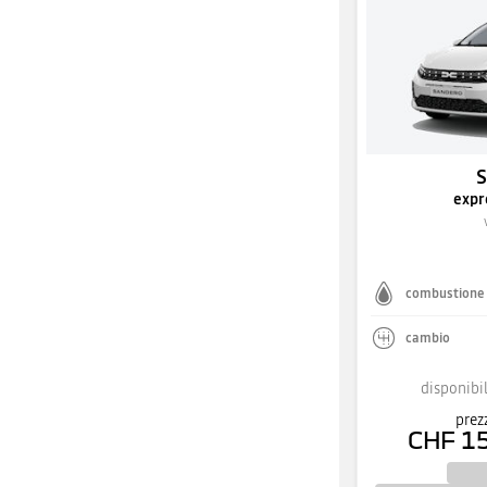
expr
combustione
cambio
disponibil
prez
CHF 1