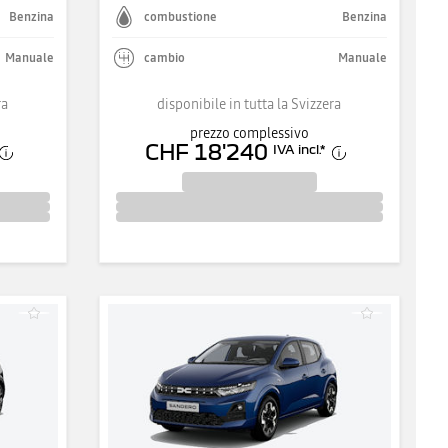
Benzina
combustione
Benzina
Manuale
cambio
Manuale
ra
disponibile in tutta la Svizzera
prezzo complessivo
CHF 18'240
IVA incl.
*