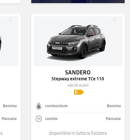
SANDERO
Stepway extreme TCe 110
veicoli nuovi
Benzina
combustione
Benzina
Manuale
cambio
Manuale
ra
disponibile in tutta la Svizzera