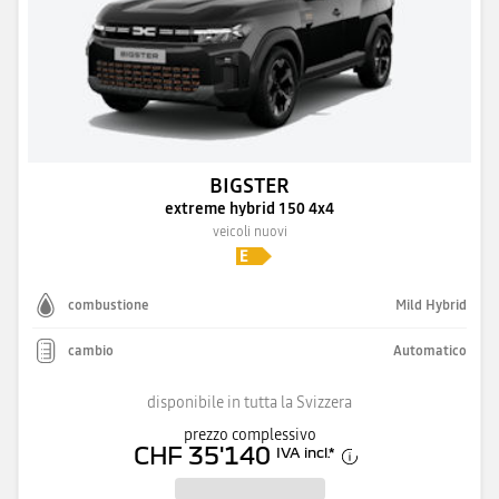
BIGSTER
extreme hybrid 150 4x4
veicoli nuovi
combustione
Mild Hybrid
cambio
Automatico
disponibile in tutta la Svizzera
prezzo complessivo
CHF 35'140
IVA incl.
*