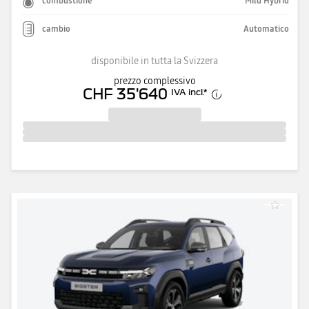
combustione
Mild Hybrid
cambio
Automatico
disponibile in tutta la Svizzera
prezzo complessivo
CHF 35'640
IVA incl.
*