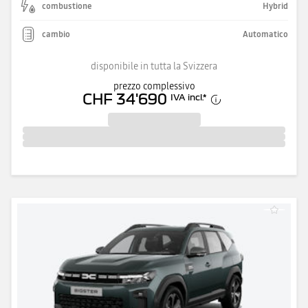
combustione
Hybrid
cambio
Automatico
disponibile in tutta la Svizzera
prezzo complessivo
CHF 34'690
IVA incl.
*