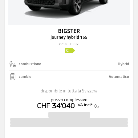
BIGSTER
journey hybrid 155
veicoli nuovi
combustione
Hybrid
cambio
Automatico
disponibile in tutta la Svizzera
prezzo complessivo
CHF 34'040
IVA incl.
*