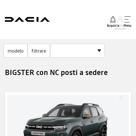
Acquista
Il mio
Menu
account
modelo
filtrare
BIGSTER con NC posti a sedere