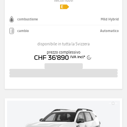
veicoli nuovi
combustione
Mild Hybrid
cambio
Automatico
disponibile in tutta la Svizzera
prezzo complessivo
CHF 36'890
IVA incl.
*