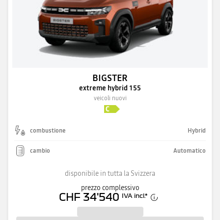
BIGSTER
extreme hybrid 155
veicoli nuovi
combustione
Hybrid
cambio
Automatico
disponibile in tutta la Svizzera
prezzo complessivo
CHF 34'540
IVA incl.
*