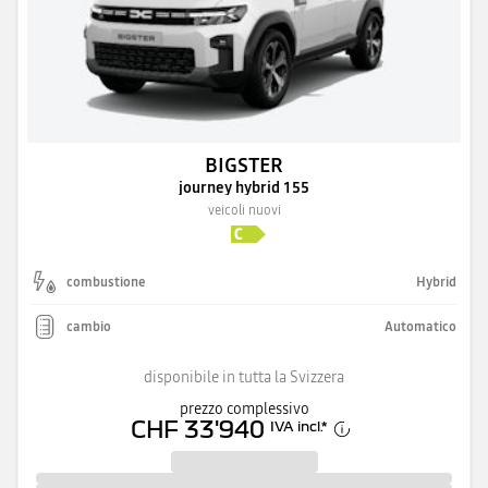
BIGSTER
journey hybrid 155
veicoli nuovi
combustione
Hybrid
cambio
Automatico
disponibile in tutta la Svizzera
prezzo complessivo
CHF 33'940
IVA incl.
*