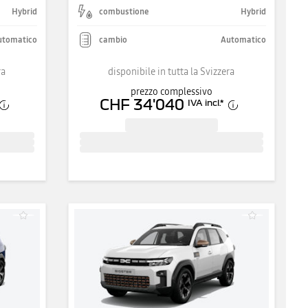
Hybrid
combustione
Hybrid
utomatico
cambio
Automatico
ra
disponibile in tutta la Svizzera
prezzo complessivo
CHF 34'040
IVA incl.
*