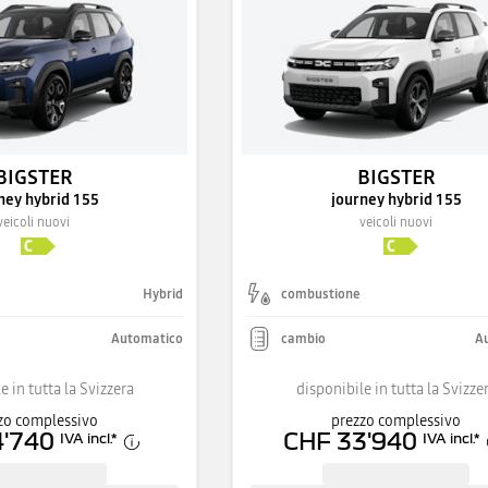
BIGSTER
BIGSTER
ney hybrid 155
journey hybrid 155
veicoli nuovi
veicoli nuovi
Hybrid
combustione
Automatico
cambio
A
e in tutta la Svizzera
disponibile in tutta la Svizze
zo complessivo
prezzo complessivo
4'740
CHF 33'940
IVA incl.
*
IVA incl.
*