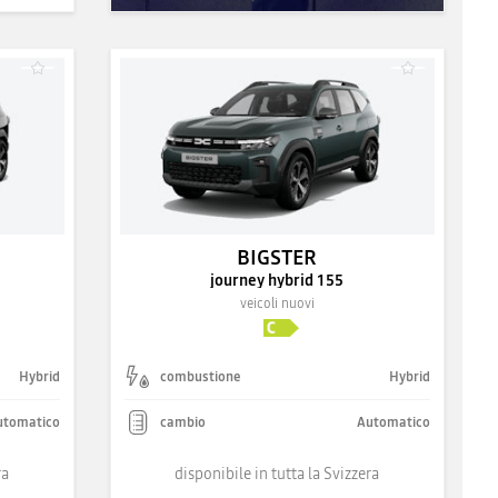
BIGSTER
journey hybrid 155
veicoli nuovi
Hybrid
combustione
Hybrid
utomatico
cambio
Automatico
ra
disponibile in tutta la Svizzera