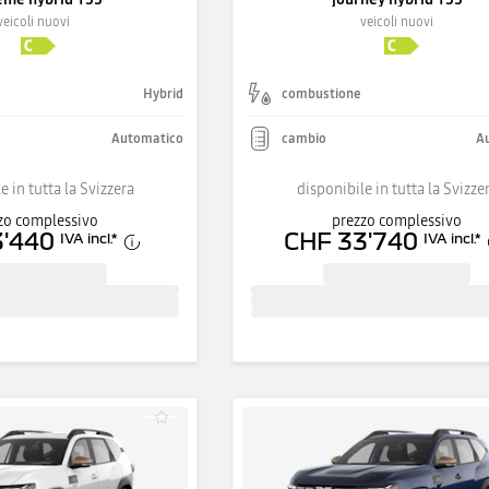
veicoli nuovi
veicoli nuovi
Hybrid
combustione
Automatico
cambio
A
e in tutta la Svizzera
disponibile in tutta la Svizze
zo complessivo
prezzo complessivo
3'440
CHF 33'740
IVA incl.
*
IVA incl.
*