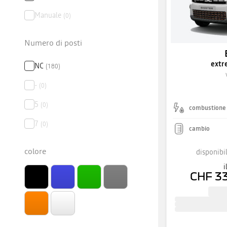
Manuale
(
0
)
Numero di posti
extr
NC
(
180
)
-
(
0
)
5
(
0
)
combustione
7
(
0
)
cambio
colore
disponibil
i
CHF 3