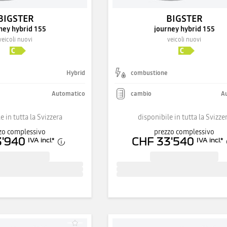
BIGSTER
BIGSTER
ney hybrid 155
journey hybrid 155
veicoli nuovi
veicoli nuovi
Hybrid
combustione
Automatico
cambio
A
e in tutta la Svizzera
disponibile in tutta la Svizze
zo complessivo
prezzo complessivo
3'940
CHF 33'540
IVA incl.
*
IVA incl.
*