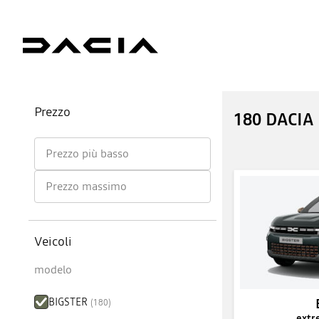
Prezzo
180 DACIA
Prezzo più basso
Prezzo massimo
Veicoli
modelo
BIGSTER
(
180
)
extr