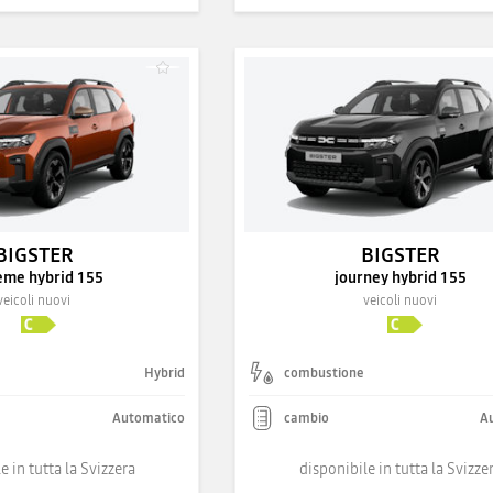
BIGSTER
BIGSTER
eme hybrid 155
journey hybrid 155
veicoli nuovi
veicoli nuovi
Hybrid
combustione
Automatico
cambio
A
e in tutta la Svizzera
disponibile in tutta la Svizze