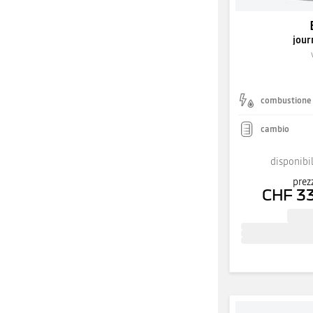
jour
combustione
cambio
disponibil
prez
CHF 3