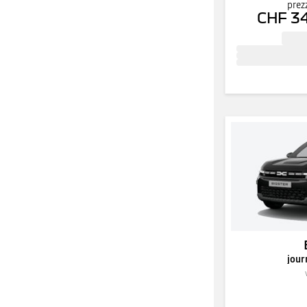
prez
CHF 3
jour