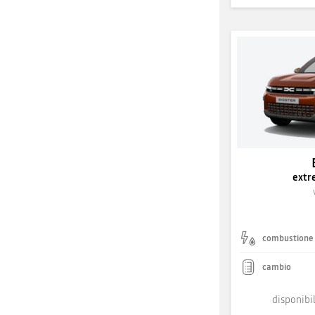
extr
combustione
cambio
disponibil