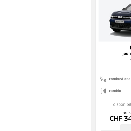
jour
combustione
cambio
disponibil
prez
CHF 3