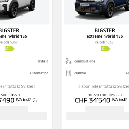
BIGSTER
BIGSTER
eme hybrid 155
extreme hybrid 155
veicoli nuovi
veicoli nuovi
Hybrid
combustione
Automatico
cambio
A
e in tutta la Svizzera
disponibile in tutta la Svizze
l suo prezzo
prezzo complessivo
3'490
CHF 34'540
IVA incl.
*
IVA incl.
*