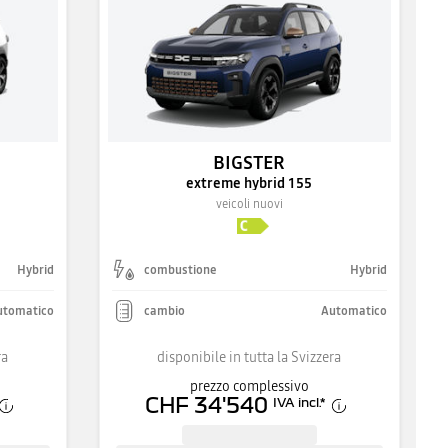
BIGSTER
extreme hybrid 155
veicoli nuovi
Hybrid
combustione
Hybrid
utomatico
cambio
Automatico
ra
disponibile in tutta la Svizzera
prezzo complessivo
CHF 34'540
IVA incl.
*