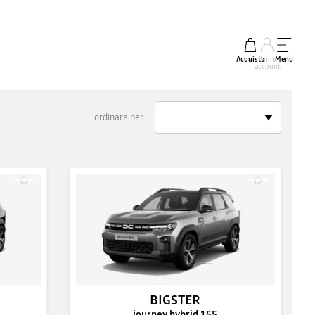
Acquista
Il mio
Menu
account
ordinare per
BIGSTER
journey hybrid 155