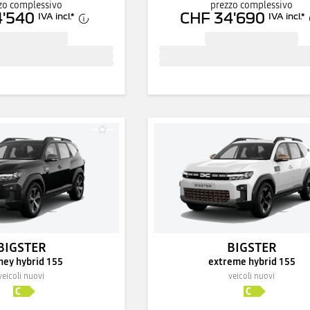
zo complessivo
prezzo complessivo
4'540
CHF 34'690
IVA incl.
*
IVA incl.
*
BIGSTER
BIGSTER
ney hybrid 155
extreme hybrid 155
veicoli nuovi
veicoli nuovi