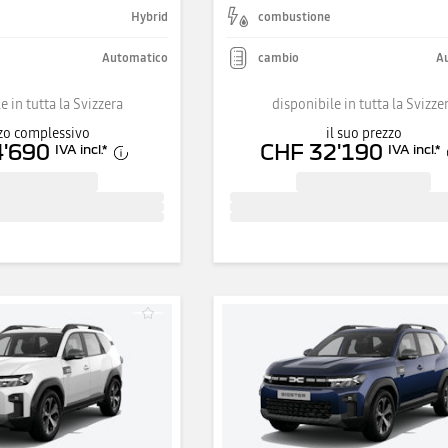
Hybrid
combustione
Automatico
cambio
A
e in tutta la Svizzera
disponibile in tutta la Svizze
zo complessivo
il suo prezzo
4'690
CHF 32'190
IVA incl.
*
IVA incl.
*