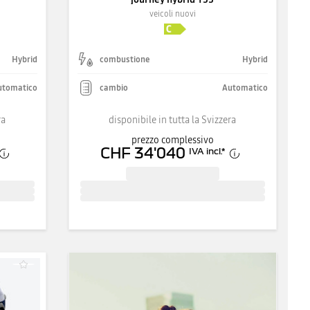
veicoli nuovi
Hybrid
combustione
Hybrid
utomatico
cambio
Automatico
ra
disponibile in tutta la Svizzera
prezzo complessivo
CHF 34'040
IVA incl.
*