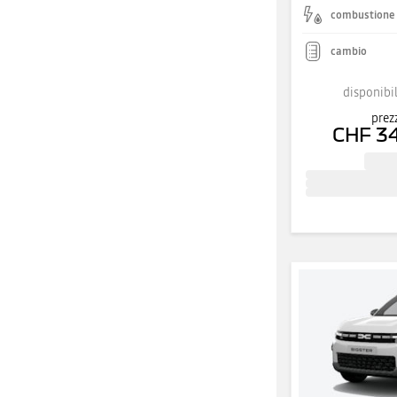
combustione
cambio
disponibil
prez
CHF 3