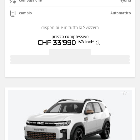
combustione
Hybrid
cambio
Automatico
disponibile in tutta la Svizzera
prezzo complessivo
CHF 33'990
IVA incl.
*