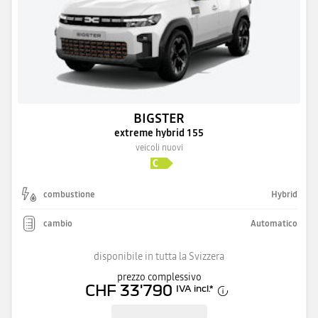
BIGSTER
extreme hybrid 155
veicoli nuovi
combustione
Hybrid
cambio
Automatico
disponibile in tutta la Svizzera
prezzo complessivo
CHF 33'790
IVA incl.
*