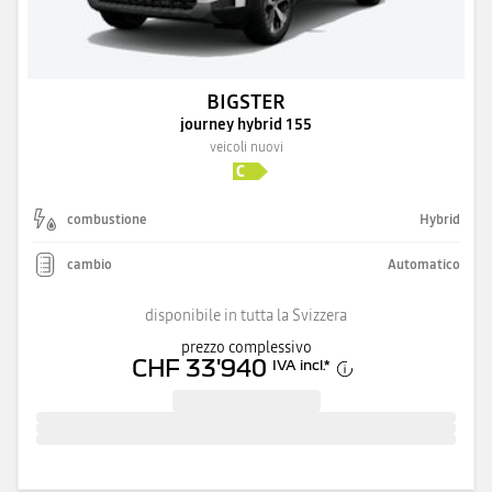
BIGSTER
journey hybrid 155
veicoli nuovi
combustione
Hybrid
cambio
Automatico
disponibile in tutta la Svizzera
prezzo complessivo
CHF 33'940
IVA incl.
*