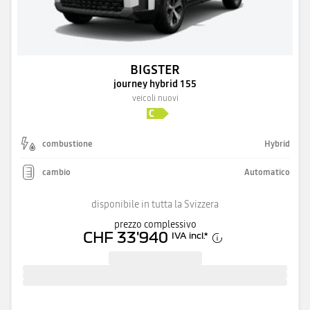
BIGSTER
journey hybrid 155
veicoli nuovi
combustione
Hybrid
cambio
Automatico
disponibile in tutta la Svizzera
prezzo complessivo
CHF 33'940
IVA incl.
*