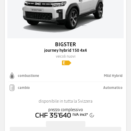
BIGSTER
journey hybrid 150 4x4
veicoli nuovi
combustione
Mild Hybrid
cambio
Automatico
disponibile in tutta la Svizzera
prezzo complessivo
CHF 35'640
IVA incl.
*