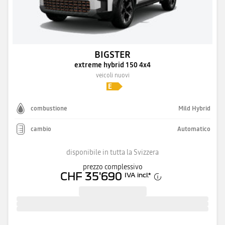
BIGSTER
extreme hybrid 150 4x4
veicoli nuovi
combustione
Mild Hybrid
cambio
Automatico
disponibile in tutta la Svizzera
prezzo complessivo
CHF 35'690
IVA incl.
*