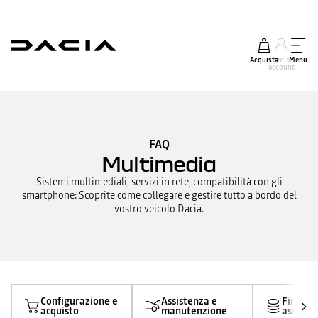
Acquista
Il mio
Menu
account
FAQ
Multimedia
Sistemi multimediali, servizi in rete, compatibilità con gli
smartphone: Scoprite come collegare e gestire tutto a bordo del
vostro veicolo Dacia.
Configurazione e
Assistenza e
Finanzi
acquisto
manutenzione
assicur