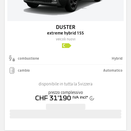
DUSTER
extreme hybrid 155
veicoli nuovi
combustione
Hybrid
cambio
Automatico
disponibile in tutta la Svizzera
prezzo complessivo
CHF 31'190
IVA incl.
*