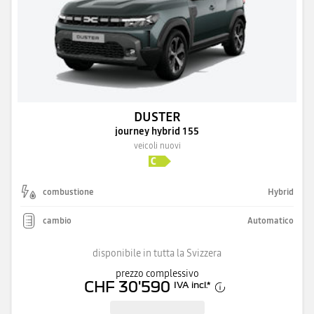
DUSTER
journey hybrid 155
veicoli nuovi
combustione
Hybrid
cambio
Automatico
disponibile in tutta la Svizzera
prezzo complessivo
CHF 30'590
IVA incl.
*