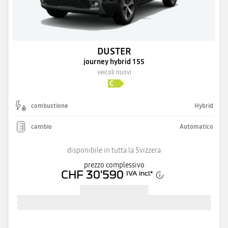
DUSTER
journey hybrid 155
veicoli nuovi
combustione
Hybrid
cambio
Automatico
disponibile in tutta la Svizzera
prezzo complessivo
CHF 30'590
IVA incl.
*