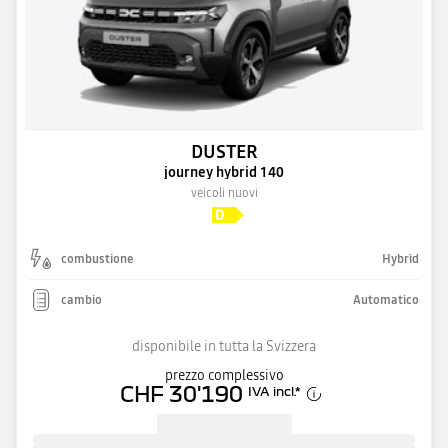
DUSTER
journey hybrid 140
veicoli nuovi
combustione
Hybrid
cambio
Automatico
disponibile in tutta la Svizzera
prezzo complessivo
CHF 30'190
IVA incl.
*