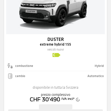
DUSTER
extreme hybrid 155
veicoli nuovi
combustione
Hybrid
cambio
Automatico
disponibile in tutta la Svizzera
prezzo complessivo
CHF 30'490
IVA incl.
*