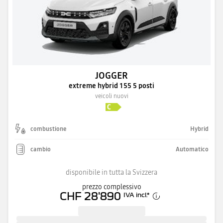
JOGGER
extreme hybrid 155 5 posti
veicoli nuovi
combustione
Hybrid
cambio
Automatico
disponibile in tutta la Svizzera
prezzo complessivo
CHF 28'890
IVA incl.
*