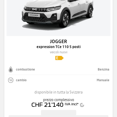
JOGGER
expression TCe 110 5 posti
veicoli nuovi
combustione
Benzina
cambio
Manuale
disponibile in tutta la Svizzera
prezzo complessivo
CHF 21'140
IVA incl.
*