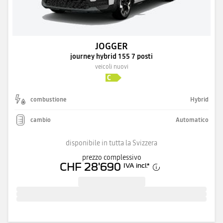
JOGGER
journey hybrid 155 7 posti
veicoli nuovi
combustione
Hybrid
cambio
Automatico
disponibile in tutta la Svizzera
prezzo complessivo
CHF 28'690
IVA incl.
*