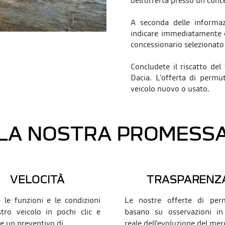
dell’offerta presso un conc
A seconda delle informaz
indicare immediatamente o
concessionario selezionato
Concludete il riscatto del
Dacia. L’offerta di perm
veicolo nuovo o usato.
LA NOSTRA PROMESS
VELOCITÀ
TRASPARENZ
e le funzioni e le condizioni
Le nostre offerte di per
tro veicolo in pochi clic e
basano su osservazioni i
e un preventivo di
...
reale dell’evoluzione del mer