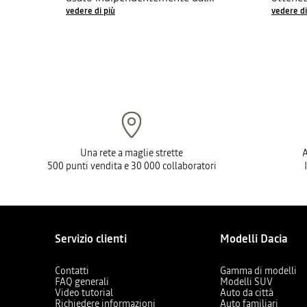
vedere di più
vedere di
Una rete a maglie strette
A
500 punti vendita e 30 000 collaboratori
Servizio clienti
Modelli Dacia
Contatti
Gamma di modelli
FAQ generali
Modelli SUV
Video tutorial
Auto da città
Richiedere informazioni
Auto familiari