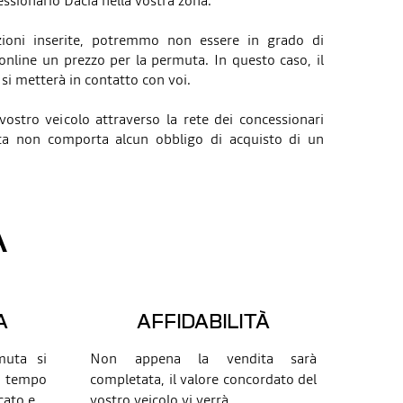
essionario Dacia nella vostra zona.
ioni inserite, potremmo non essere in grado di
nline un prezzo per la permuta. In questo caso, il
 si metterà in contatto con voi.
 vostro veicolo attraverso la rete dei concessionari
uta non comporta alcun obbligo di acquisto di un
A
A
AFFIDABILITÀ
muta si
Non appena la vendita sarà
n tempo
completata, il valore concordato del
cato e
...
vostro veicolo vi verrà
...