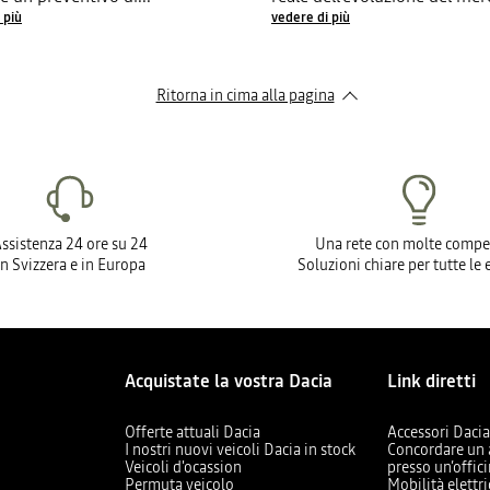
 più
vedere di più
Ritorna in cima alla pagina
ssistenza 24 ore su 24
Una rete con molte compe
In Svizzera e in Europa
Soluzioni chiare per tutte le
Acquistate la vostra Dacia
Link diretti
Offerte attuali Dacia
Accessori Daci
I nostri nuovi veicoli Dacia in stock
Concordare un
Veicoli d'ocassion
presso un’offic
Permuta veicolo
Mobilità elettr