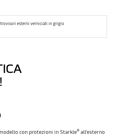
trovisori esterni verniciati in grigio
TICA
!
®
modello con protezioni in Starkle
all’esterno
®