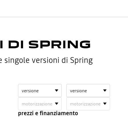
I DI SPRING
e singole versioni di Spring
undefined
undefined
1
2
prezzi e finanziamento